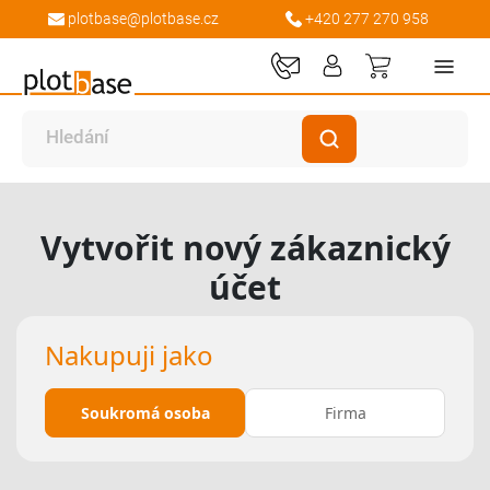
plotbase@plotbase.cz
+420 277 270 958
Můj košík
Vytvořit nový zákaznický
účet
Nakupuji jako
Soukromá osoba
Firma