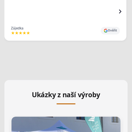
Zájedka
Ověřit
★
★
★
★
★
Ukázky z naší výroby