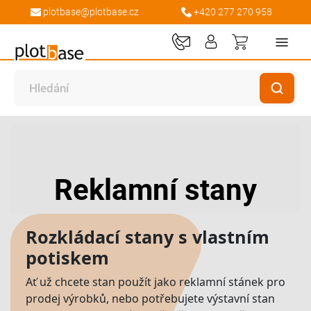
plotbase@plotbase.cz
+420 277 270 958
Můj košík
Reklamní stany
Rozkládací stany s vlastním
potiskem
Ať už chcete stan použít jako reklamní stánek pro
prodej výrobků, nebo potřebujete výstavní stan