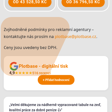
OD
43 528,50 KČ
OD
36 796,50 KČ
Zvýhodněné podmínky pro reklamní agentury –
kontaktujte nás prosím na
plotbase@plotbase.cz
.
Ceny jsou uvedeny bez DPH.
Plotbase - digitální tisk
4,9
★
★
★
★
★
516 recenzí
+ Přidat hodnocení
„Velmi děkujeme za nádherně vypracované tabule na zeď,
kvalitní práce za dobré peníze 👍"