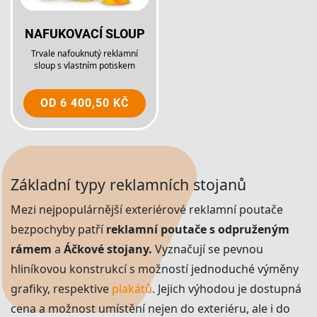
NAFUKOVACÍ SLOUP
Trvale nafouknutý reklamní
sloup s vlastním potiskem
OD
6 400,50 KČ
Základní typy reklamních stojanů
Mezi nejpopulárnější exteriérové reklamní poutače
bezpochyby patří
reklamní poutače s odpruženým
rámem
a
Áčkové stojany.
Vyznačují se pevnou
hliníkovou konstrukcí s možností jednoduché výměny
grafiky, respektive
plakátů
. Jejich výhodou je dostupná
cena a možnost umístění nejen do exteriéru, ale i do