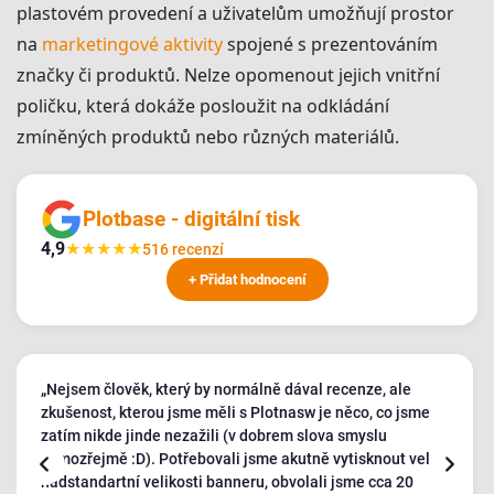
plastovém provedení a uživatelům umožňují prostor
na
marketingové aktivity
spojené s prezentováním
značky či produktů. Nelze opomenout jejich vnitřní
poličku, která dokáže posloužit na odkládání
zmíněných produktů nebo různých materiálů.
Plotbase - digitální tisk
4,9
★
★
★
★
★
516 recenzí
+ Přidat hodnocení
„Nejsem člověk, který by normálně dával recenze, ale
zkušenost, kterou jsme měli s Plotnasw je něco, co jsme
zatím nikde jinde nezažili (v dobrem slova smyslu
samozřejmě :D). Potřebovali jsme akutně vytisknout velmi
nadstandartní velikosti banneru, obvolali jsme cca 20