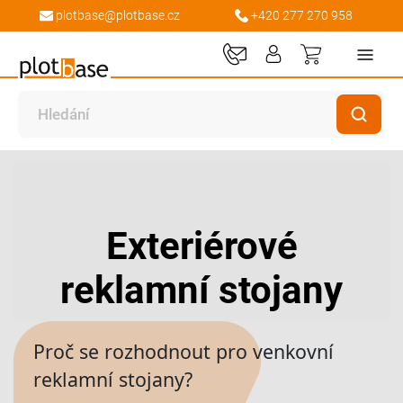
plotbase@plotbase.cz
+420 277 270 958
Můj košík
Exteriérové
reklamní stojany
Proč se rozhodnout pro venkovní
reklamní stojany?