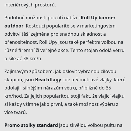
interiérových prostorů.
Podobné možnosti použití nabízí i
Roll Up banner
outdoor
. Rostoucí popularitě se v marketingovém
odvětví těší zejména pro snadnou skladnost a
přenositelnost. Roll Upy jsou také perfektní volbou na
různé firemní či veřejné akce. Tento stojan odolá větru
o síle až 38 km/h.
Zajímavým způsobem, jak oslovit vybranou cílovou
skupinu, jsou
Beachflagy
. Jde o 5-metrové vlajky, které
odolají i silnějším nárazům větru, přibližně do 35
km/hod. Za jejich popularitou stojí fakt, že vlající vlajku
si každý všimne jako první, a také možnost výběru z
více tvarů.
Promo stolky standard
jsou skvělou volbou pultu na