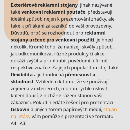
Exteriérové reklamní stojany,
jinak nazývané
také
venkovní reklamní poutače
, představují
ideální způsob nejen k prezentování značky, ale
také k přilákání zákazníků do vaší provozovny.
Důvodů, proč se rozhodnout pro
reklamní
stojany určené pro venkovní použití
, je hned
několik. Kromě toho, že nabízejí skvělý způsob,
jak odkomunikovat různé produkty či akce,
dokáží zvýšit a prohloubit povědomí o firmě,
respektive značce. Za jejich popularitou stojí také
flexibilita
a jednoduchá
přenosnost a
skladnost
. Vzhledem k tomu, že se používají
zejména v exteriérech, mohou rychle oslovit
kolemjdoucí, z nichž se rázem stanou vaši
zákazníci. Pokud hledáte řešení pro prezentaci
tiskovin
a jiných forem papírových médií,
stojan
na letáky
vám pomůže s prezentací ve formátu
A4 i A3.