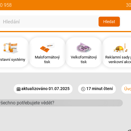
0 958
30
Hledat
Maloformátový
Velkoformátový
Reklamní sady 
co všechno potřebujete
stavní systémy
tisk
tisk
venkovní akc
Úv
aktualizováno
01.07.2025
17 minut čtení
je shrnutí nejzákladnějších informací od návrhu přes