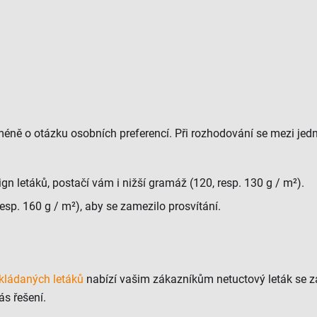
ceméně o otázku osobních preferencí. Při rozhodování se mezi j
ign letáků, postačí vám i nižší gramáž (120, resp. 130 g / m²).
sp. 160 g / m²), aby se zamezilo prosvítání.
skládaných letáků
nabízí vašim zákazníkům netuctový leták se z
ás řešení.