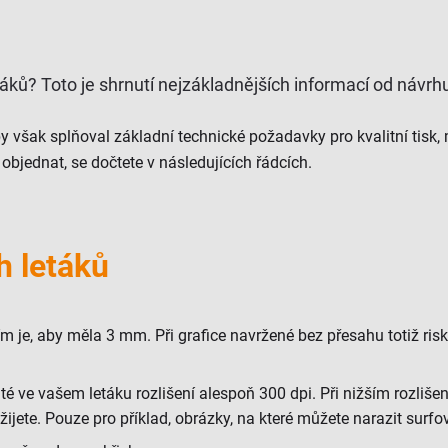
táků? Toto je shrnutí nejzákladnějších informací od návr
 však splňoval základní technické požadavky pro kvalitní tisk, 
 objednat, se dočtete v následujících řádcích.
h letáků
 je, aby měla 3 mm. Při grafice navržené bez přesahu totiž risk
é ve vašem letáku rozlišení alespoň 300 dpi. Při nižším rozlišen
ijete. Pouze pro příklad, obrázky, na které můžete narazit surfo