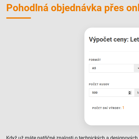
Pohodlná objednávka přes onl
Když už máte patřičné znalosti o technických a designových