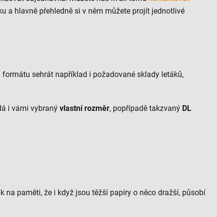
ku a hlavně přehledně si v něm můžete projít jednotlivé
ru formátu sehrát například i požadované sklady letáků,
dá i vámi vybraný
vlastní rozměr
, popřípadě takzvaný
DL
 na paměti, že i když jsou těžší papíry o něco dražší, působí