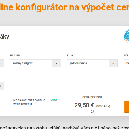
ine konfigurátor na výpočet ce
 požadavcích na výrobu letáků, nezbývá vám nic jiného, než zr