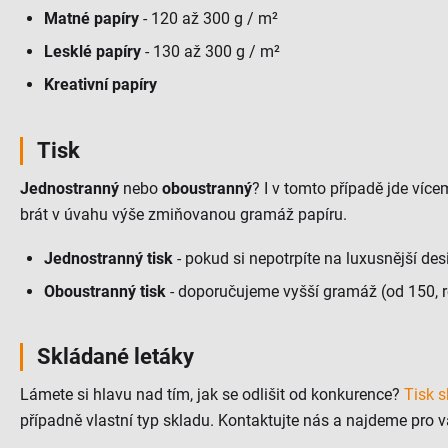
Matné papíry
- 120 až 300 g / m²
Lesklé papíry
- 130 až 300 g / m²
Kreativní papíry
Tisk
Jednostranný
nebo
oboustranný
? I v tomto případě jde ví
brát v úvahu výše zmiňovanou gramáž papíru.
Jednostranný tisk
- pokud si nepotrpíte na luxusnější des
Oboustranný tisk
- doporučujeme vyšší gramáž (od 150, re
Skládané letáky
Lámete si hlavu nad tím, jak se odlišit od konkurence?
Tisk 
případně vlastní typ skladu. Kontaktujte nás a najdeme pro v