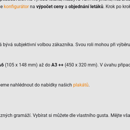
ne
konfigurátor
na
výpočet ceny
a
objednání letáků
. Krok po kro
terá bývá subjektivní volbou zákazníka. Svou roli mohou při výbě
A6
(105 x 148 mm) až do
A3 ++
(450 x 320 mm). V úvahu připa
jeme nahlédnout do nabídky našich
plakátů
.
ůzných gramáží. Vybírat si můžete dle vlastního gusta. Mějte však