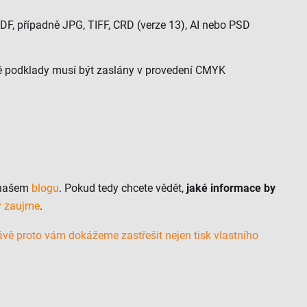
DF, případně JPG, TIFF, CRD (verze 13), AI nebo PSD
kové podklady musí být zaslány v provedení CMYK
a našem
blogu
. Pokud tedy chcete vědět,
jaké informace by
rý zaujme
.
rávě proto vám dokážeme zastřešit nejen tisk vlastního