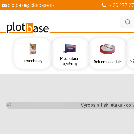
plotbase@plotbase.cz
+420 277 27
Prezentační
Výroba a tisk letáků - 
Fotoobrazy
Vý
Reklamní cedule
systémy
vědět?
Co všechno byste měli vědět o výrobě a tisku letáků? Toto 
objednávku až po provedení.