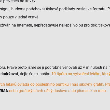
ice převeden na křivky.
designu, budeme potřebovat tiskové podklady zaslat ve formátu P
y pouze v jedné vrstvě
oužíván na internetu, nepředstavuje nejlepší volbu pro tisk, tis
olu. Právě proto jsme se jí podrobně věnovali už v minulosti n
 dodržovat
, dejte šanci našim
10 tipům na vytvoření letáku, kte
ch letáků ovládá do posledního puntíku i náš šikovný grafik. P
ARMA
nebo grafický návrh ušitý doslova a do písmene na míru.