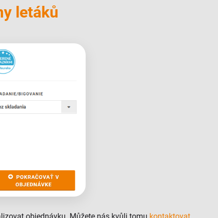
ny letáků
ealizovat objednávku. Můžete nás kvůli tomu
kontaktovat