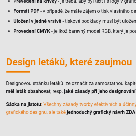
Převedení na křivky
- je třeba, aby byl text i s logy v graf
Formát PDF
- v případě, že máte zájem o tisk vlastního 
Uložení v jedné vrstvě
- tiskové podklady musí být uložen
Provedení CMYK
- jelikož barevný model RGB, který je p
Design letáků, které zaujmou
Designovou stránku letáků lze označit za samostatnou kapit
měl leták obsahovat
, resp.
jaké zásady při jeho designování
Sázka na jistotu
: Všechny zásady tvorby efektivních a účinný
grafického designu, ale také
jednoduchý grafický návrh ZD