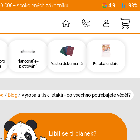
0 000+ spokojených zákazníků
4,9
98%
Můj
pro
Planografie -
Vazba dokumentů
Fotokalendáře
e
plotrování
od
Blog
Výroba a tisk letáků - co všechno potřebujete vědět?
Líbil se ti článek?