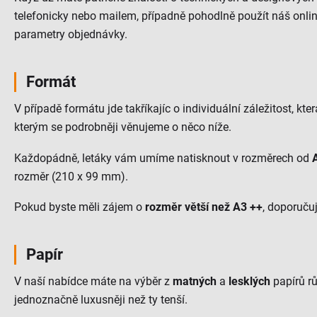
telefonicky nebo mailem, případně pohodlně použít náš onli
parametry objednávky.
Formát
V případě formátu jde takříkajíc o individuální záležitost, k
kterým se podrobněji věnujeme o něco níže.
Každopádně, letáky vám umíme natisknout v rozměrech od
rozměr (210 x 99 mm).
Pokud byste měli zájem o
rozměr větší než A3 ++
, doporuču
Papír
V naší nabídce máte na výběr z
matných
a
lesklých
papírů r
jednoznačně luxusněji než ty tenší.