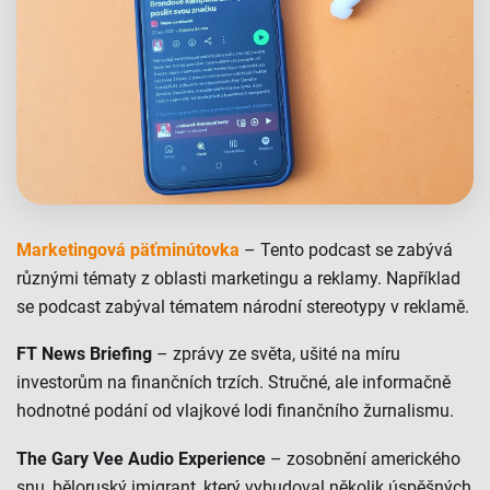
Marketingová päťminútovka
– Tento podcast se zabývá
různými tématy z oblasti marketingu a reklamy. Například
se podcast zabýval tématem národní stereotypy v reklamě.
FT News Briefing
– zprávy ze světa, ušité na míru
investorům na finančních trzích. Stručné, ale informačně
hodnotné podání od vlajkové lodi finančního žurnalismu.
The Gary Vee Audio Experience
– zosobnění amerického
snu, běloruský imigrant, který vybudoval několik úspěšných