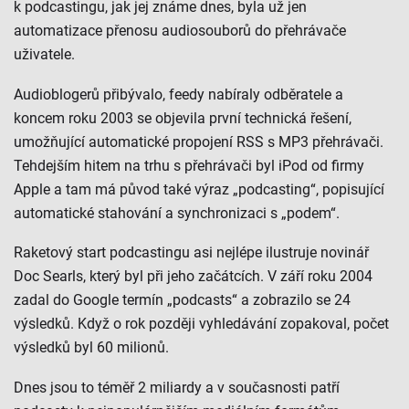
k podcastingu, jak jej známe dnes, byla už jen
automatizace přenosu audiosouborů do přehrávače
uživatele.
Audioblogerů přibývalo, feedy nabíraly odběratele a
koncem roku 2003 se objevila první technická řešení,
umožňující automatické propojení RSS s MP3 přehrávači.
Tehdejším hitem na trhu s přehrávači byl iPod od firmy
Apple a tam má původ také výraz „podcasting“, popisující
automatické stahování a synchronizaci s „podem“.
Raketový start podcastingu asi nejlépe ilustruje novinář
Doc Searls, který byl při jeho začátcích. V září roku 2004
zadal do Google termín „podcasts“ a zobrazilo se 24
výsledků. Když o rok později vyhledávání zopakoval, počet
výsledků byl 60 milionů.
Dnes jsou to téměř 2 miliardy a v současnosti patří