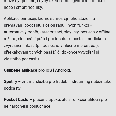
může být počítač, chytrý telefon, inteligentní reproduktor,
nebo i smart hodinky.
Aplikace přinášejí, kromě samozřejmého stažení a
přehrávání podcastu, i celou řadu jiných funkcí –
automatický odběr, kategorizaci, playlisty, poslech v offline
režimu, sledování přátel pro inspiraci, poslech audioknih,
zvýraznění hlasu (při poslechu v hlučném prostředí),
přeskakování tichých pasáží, či dokonce vytvoření si
vlastního podcastu.
Oblíbené aplikace pro iOS i Android:
Spotify
– známá služba pro hudební streaming nabízí také
podcasty
Pocket Casts
– placená appka, ale s funkcionalitou i pro
nejnáročnější posluchače