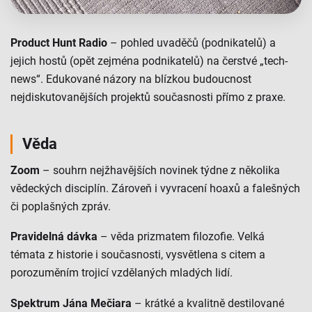
Product Hunt Radio
– pohled uvaděčů (podnikatelů) a
jejich hostů (opět zejména podnikatelů) na čerstvé „tech-
news“. Edukované názory na blízkou budoucnost
nejdiskutovanějších projektů současnosti přímo z praxe.
Věda
Zoom
– souhrn nejžhavějších novinek týdne z několika
vědeckých disciplín. Zároveň i vyvracení hoaxů a falešných
či poplašných zpráv.
Pravidelná dávka
– věda prizmatem filozofie. Velká
témata z historie i současnosti, vysvětlena s citem a
porozuměním trojicí vzdělaných mladých lidí.
Spektrum Jána Mečiara
– krátké a kvalitně destilované