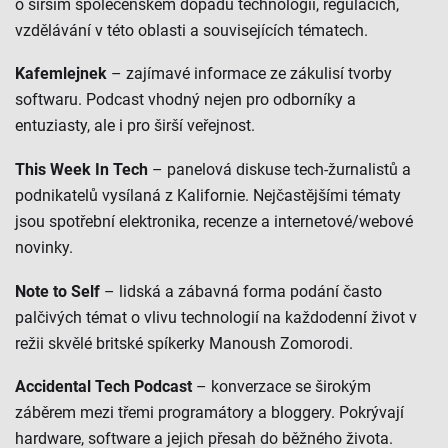
o širším společenském dopadu technologií, regulacích,
vzdělávání v této oblasti a souvisejících tématech.
Kafemlejnek
– zajímavé informace ze zákulisí tvorby
softwaru. Podcast vhodný nejen pro odborníky a
entuziasty, ale i pro širší veřejnost.
This Week In Tech
– panelová diskuse tech-žurnalistů a
podnikatelů vysílaná z Kalifornie. Nejčastějšími tématy
jsou spotřební elektronika, recenze a internetové/webové
novinky.
Note to Self
– lidská a zábavná forma podání často
palčivých témat o vlivu technologií na každodenní život v
režii skvělé britské spíkerky Manoush Zomorodi.
Accidental Tech Podcast
– konverzace se širokým
záběrem mezi třemi programátory a bloggery. Pokrývají
hardware, software a jejich přesah do běžného života.