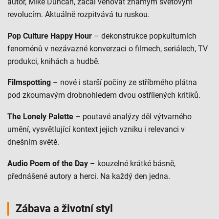
autor, Mike Duncan, začal věnovat známým světovým
revolucím. Aktuálně rozpitvává tu ruskou.
Pop Culture Happy Hour
– dekonstrukce popkulturních
fenoménů v nezávazné konverzaci o filmech, seriálech, TV
produkci, knihách a hudbě.
Filmspotting
– nové i starší počiny ze stříbrného plátna
pod zkoumavým drobnohledem dvou ostřílených kritiků.
The Lonely Palette
– poutavé analýzy děl výtvarného
umění, vysvětlující kontext jejich vzniku i relevanci v
dnešním světě.
Audio Poem of the Day
– kouzelné krátké básně,
přednášené autory a herci. Na každý den jedna.
Zábava a životní styl