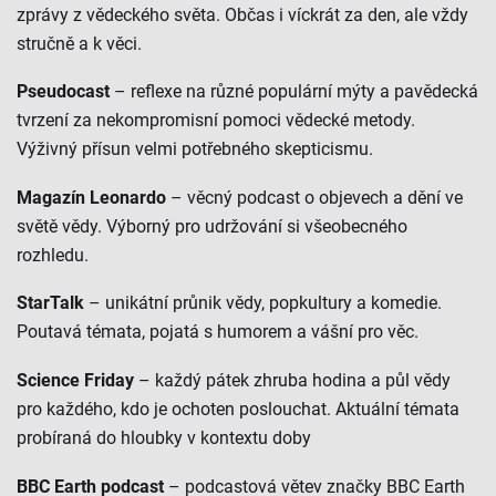
zprávy z vědeckého světa. Občas i víckrát za den, ale vždy
stručně a k věci.
Pseudocast
– reflexe na různé populární mýty a pavědecká
tvrzení za nekompromisní pomoci vědecké metody.
Výživný přísun velmi potřebného skepticismu.
Magazín Leonardo
– věcný podcast o objevech a dění ve
světě vědy. Výborný pro udržování si všeobecného
rozhledu.
StarTalk
– unikátní průnik vědy, popkultury a komedie.
Poutavá témata, pojatá s humorem a vášní pro věc.
Science Friday
– každý pátek zhruba hodina a půl vědy
pro každého, kdo je ochoten poslouchat. Aktuální témata
probíraná do hloubky v kontextu doby
BBC Earth podcast
– podcastová větev značky BBC Earth