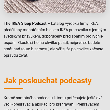
The IKEA Sleep Podcast
– katalog výrobků firmy IKEA,
předčítaný monotónním hlasem IKEA pracovníka s jemným
švédským přízvukem, doporučený před spaním pro rychlé
uspání. Zkuste si ho na chvilku pustit, nejprve se budete
smát nad touto bizarností, ale věřte, že po chvilce začnete
opravdu zívat.
Jak poslouchat podcasty
Kromě samotného podcastu k tomu potřebujete ještě dvě
věci - přehrávač a aplikaci pro přehrávání. Přehrávačem