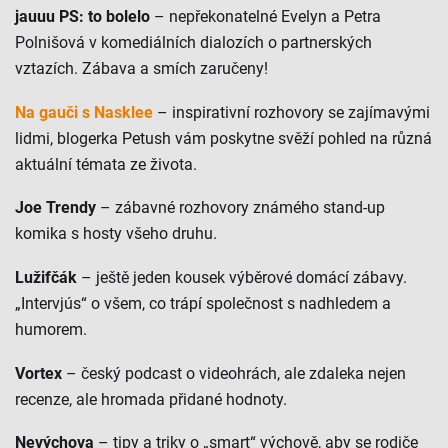
jauuu PS: to bolelo
– nepřekonatelné Evelyn a Petra
Polnišová v komediálních dialozích o partnerských
vztazích. Zábava a smích zaručeny!
Na gauči s Nasklee
– inspirativní rozhovory se zajímavými
lidmi, blogerka Petush vám poskytne svěží pohled na různá
aktuální témata ze života.
Joe Trendy
– zábavné rozhovory známého stand-up
komika s hosty všeho druhu.
Lužifčák
– ještě jeden kousek výběrové domácí zábavy.
„Intervjús“ o všem, co trápí společnost s nadhledem a
humorem.
Vortex
– český podcast o videohrách, ale zdaleka nejen
recenze, ale hromada přidané hodnoty.
Nevýchova
– tipy a triky o „smart“ výchově, aby se rodiče