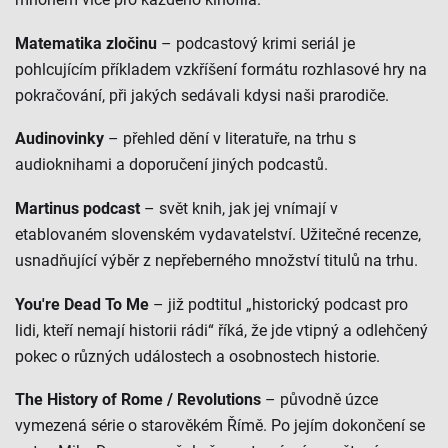
Matematika zločinu
– podcastový krimi seriál je
pohlcujícím příkladem vzkříšení formátu rozhlasové hry na
pokračování, při jakých sedávali kdysi naši prarodiče.
Audinovinky
– přehled dění v literatuře, na trhu s
audioknihami a doporučení jiných podcastů.
Martinus podcast
– svět knih, jak jej vnímají v
etablovaném slovenském vydavatelství. Užitečné recenze,
usnadňující výběr z nepřeberného množství titulů na trhu.
You're Dead To Me
– již podtitul „historický podcast pro
lidi, kteří nemají historii rádi“ říká, že jde vtipný a odlehčený
pokec o různých událostech a osobnostech historie.
The History of Rome / Revolutions
– původně úzce
vymezená série o starověkém Římě. Po jejím dokončení se