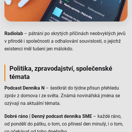
Radiolab
– pátrání po skrytých příčinách neobvyklých jevů
v přírodě i společnosti a odhalování souvislostí, o jejichž
existenci měl tušení jen málokdo.
Politika, zpravodajství, společenské
témata
Podcast Denníka N
– šestkrát do týdne přísun přehledu
zpráv z domova i ze světa. Známá novinářská jména se
ozývají na aktuální témata.
Dobré ráno | Denný podcast denníka SME
– každé ráno,
od pondělí do pátku, o tom, co přinesl den minulý, i o tom,
co očekávat od toho dnešního.