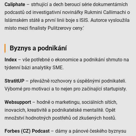
Caliphate
– strhující a dech beroucí série dokumentárních
podcastů od investigativní novinářky Rukmini Callimachi o
Islámském státě a první linii boje s ISIS. Autorce vysloužila
místo mezi finalisty Pulitzerovy ceny.'
Byznys a podnikání
Index
– vše potřebné o ekonomice a podnikání shrnuto na
týdenní bázi analytiky SME.
StratitUP
– převážně rozhovory s úspěšnými podnikateli.
Výborné pro motivaci a to nejen pro začínající startupisty.
Websupport
– hodně o marketingu, sociálních sítích,
inovacích, kreativitě a podnikatelské mentalitě. Opět
množství hodnotných postřehů od zkušených hostů.
Forbes (CZ) Podcast
– dámy a pánové českého byznysu