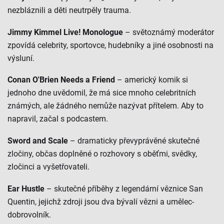
nezbláznili a děti neutrpěly trauma.
Jimmy Kimmel Live! Monologue
– světoznámý moderátor
zpovídá celebrity, sportovce, hudebníky a jiné osobnosti na
výsluní.
Conan O'Brien Needs a Friend
– americký komik si
jednoho dne uvědomil, že má sice mnoho celebritních
známých, ale žádného nemůže nazývat přítelem. Aby to
napravil, začal s podcastem.
Sword and Scale
– dramaticky převyprávěné skutečné
zločiny, občas doplněné o rozhovory s oběťmi, svědky,
zločinci a vyšetřovateli.
Ear Hustle
– skutečné příběhy z legendární věznice San
Quentin, jejichž zdroji jsou dva bývalí vězni a umělec-
dobrovolník.