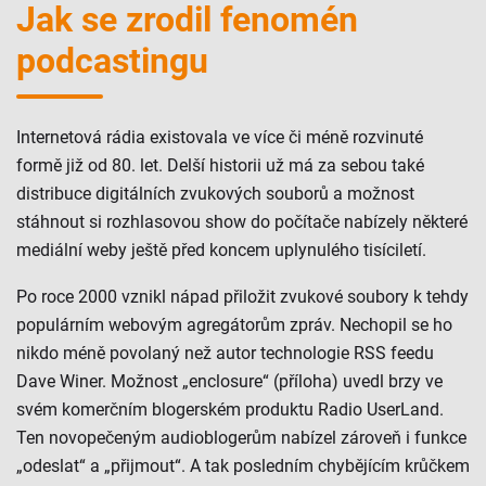
Jak se zrodil fenomén
podcastingu
Internetová rádia existovala ve více či méně rozvinuté
formě již od 80. let. Delší historii už má za sebou také
distribuce digitálních zvukových souborů a možnost
stáhnout si rozhlasovou show do počítače nabízely některé
mediální weby ještě před koncem uplynulého tisíciletí.
Po roce 2000 vznikl nápad přiložit zvukové soubory k tehdy
populárním webovým agregátorům zpráv. Nechopil se ho
nikdo méně povolaný než autor technologie RSS feedu
Dave Winer. Možnost „enclosure“ (příloha) uvedl brzy ve
svém komerčním blogerském produktu Radio UserLand.
Ten novopečeným audioblogerům nabízel zároveň i funkce
„odeslat“ a „přijmout“. A tak posledním chybějícím krůčkem