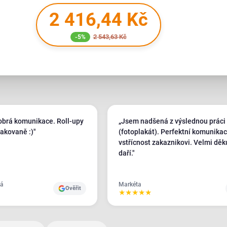
2 416,44 Kč
2 543,63 Kč
-5%
dobrá komunikace. Roll-upy
„Jsem nadšená z výslednou práci
akovaně :)"
(fotoplakát). Perfektní komunikac
vstřícnost zakaznikovi. Velmi děku
daří."
vá
Markéta
Ověřit
★
★
★
★
★