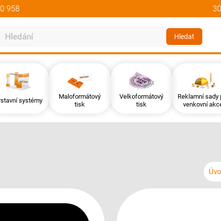
0 958
30
Hledat
Maloformátový
Velkoformátový
Reklamní sady 
stavní systémy
tisk
tisk
venkovní akc
Úv