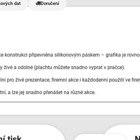
kových dat
Doručení
ke konstrukci připevněna silikonovým páskem – grafika je rovno
y živé a odolné (plachtu můžete snadno vyprat v pračce).
ní pro živé prezentace, firemní akce i každodenní použití ve fir
tní, a lze jej snadno přenášet na různé akce.
í tisk
N