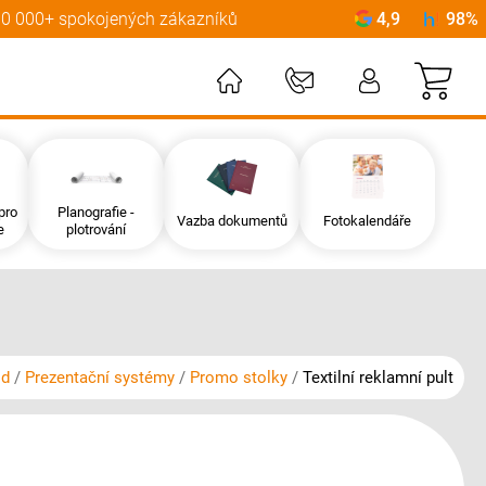
0 000+ spokojených zákazníků
4,9
98%
Můj
pro
Planografie -
Vazba dokumentů
Fotokalendáře
e
plotrování
od
Prezentační systémy
Promo stolky
Textilní reklamní pult