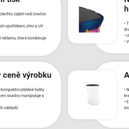
h
plachtu zajistí vaší značce
• 
oti opotřebení, ohni a UV
dr
• 
ní reklamu, která kombinuje
• 
v ceně výrobku
A
o kompaktní plátěné tašky
• 
ktem snadno manipuluje a
kr
• 
ích nákladů
in