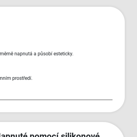
relativně nepříjemní a neochotní. Bannery
jsme obdrželi v naprosto TOP kvalitě a jak
jsem říkal, takhle úžasný zákaznický
přístup jsem nikde nezažil - měli jsme fakt
dost požadavků a dodání materiálů jám
trvalo mnohem déle než mělo. 5/5 je malo,
ale vic tu dat nejde🫶"
měrně napnutá a působí esteticky.
emním prostředí.
apnuté pomocí silikonové