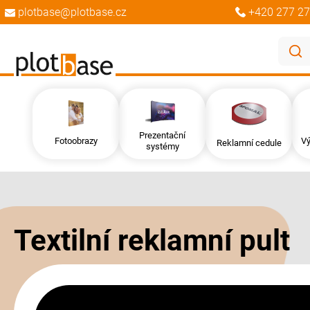
plotbase@plotbase.cz
+420 277 27
Prezentační
Fotoobrazy
Vý
Reklamní cedule
systémy
Přeskočit
Přeskočit
na
na
konec
začátek
galerie
galerie
Textilní reklamní pult
s
s
obrázky
obrázky