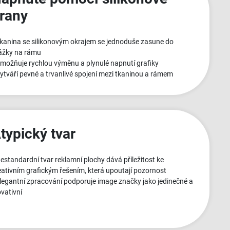
rany
Tkanina se silikonovým okrajem se jednoduše zasune do
ážky na rámu
Umožňuje rychlou výměnu a plynulé napnutí grafiky
Vytváří pevné a trvanlivé spojení mezi tkaninou a rámem
typický tvar
Nestandardní tvar reklamní plochy dává příležitost ke
eativním grafickým řešením, která upoutají pozornost
Elegantní zpracování podporuje image značky jako jedinečné a
ovativní