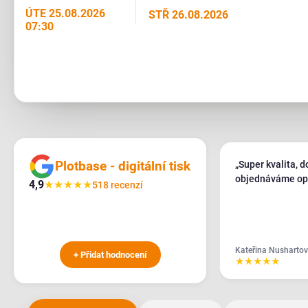
ÚTE 25.08.2026
STŘ 26.08.2026
07:30
Plotbase - digitální tisk
„Super kvalita, 
objednáváme op
4,9
★
★
★
★
★
518 recenzí
Kateřina Nusharto
+ Přidat hodnocení
★
★
★
★
★