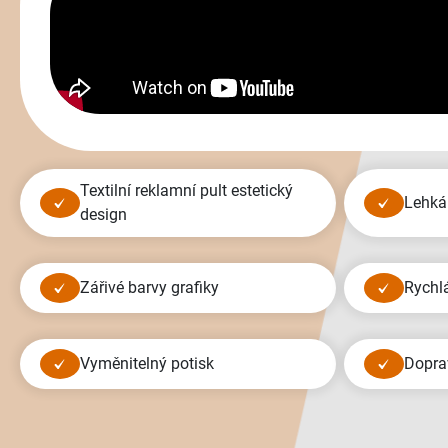
Textilní reklamní pult estetický
lehk
design
zářivé barvy grafiky
rychl
vyměnitelný potisk
dopr