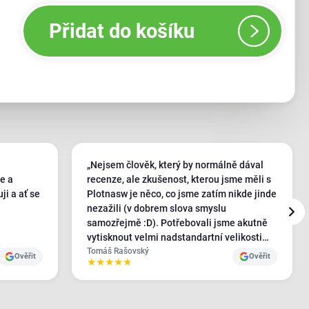
Přidat do košíku
„Nejsem člověk, který by normálně dával
e a
recenze, ale zkušenost, kterou jsme měli s
ji a ať se
Plotnasw je něco, co jsme zatím nikde jinde
nezažili (v dobrem slova smyslu
samozřejmě :D). Potřebovali jsme akutně
vytisknout velmi nadstandartní velikosti
banneru, obvolali jsme cca 20 tiskáren po
Tomáš Rašovský
Ověřit
Ověřit
★
★
★
★
★
celém ČR a SK a jedinej, kdo nám na naše
požadavky kývl byl Plotbase - a ještě s
velmi pozitivním přístupem, ostatní byli