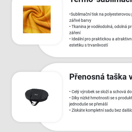
•Sublimační tisk na polyesterovou 
zářivé barvy
• Tkanina je voděodolná, odolná pr
záření
• Ideální pro praktickou a atraktiv
estetiku s trvanlivostí
Přenosná taška 
• Celý výrobek se složí a schová d
• Díky nízké hmotnosti se s produ
jednoduše se přenáší
• Získáte kompletní sadu bez dalš