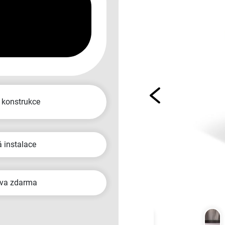
á konstrukce
á instalace
ava zdarma