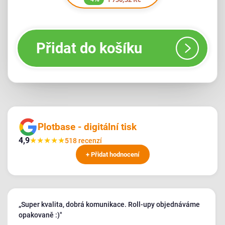
Přidat do košíku
Plotbase - digitální tisk
4,9
★
★
★
★
★
518 recenzí
+ Přidat hodnocení
„Super kvalita, dobrá komunikace. Roll-upy objednáváme
opakovaně :)"