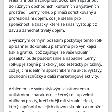
všestrannost a schopnost dokonale zapadnout
do různých obchodních, kulturních a výstavních
prostředí. Černý roll-up přináší sofistikovaný a
profesionální dojem, což je ideální pro
společnosti a značky, které se snaží vystoupit z
davu a zanechat trvalý dojem.
S výrazným černým pozadím poskytuje tento roll-
up banner dokonalou platformu pro vynikající
tisk a grafiku, což zajišťuje, že vaše vizuální
poselství bude působit silně a nápadně. Černý
roll-up je stejně praktický jako esteticky přitažlivý,
což jej činí ideálním společníkem na akce, výstavy,
obchodní schůzky a další marketingové aktivity.
Vzhledem ke svým stylovým vlastnostem a
unikátnímu charakteru je černý roll-up velmi
oblíbený pro ty, kteří chtějí mít vizuální efekt,
který zapůsobí na jejich cílovou skupinu a umožní