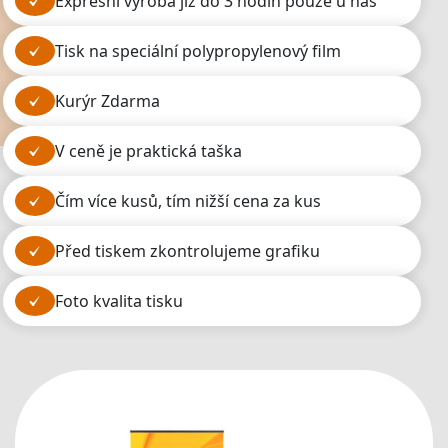
expresní výroba již do 3 hodin pouze u nás
tisk na speciální polypropylenový film
kurýr Zdarma
v ceně je praktická taška
čím více kusů, tím nižší cena za kus
před tiskem zkontrolujeme grafiku
foto kvalita tisku