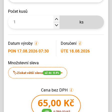
počet kusů
ks
Datum výroby
Doručení
PON 17.08.2026 07:30
ÚTE 18.08.2026
množstevní sleva
🏷
Získat větší slevu
až do -8.4%
▾
Cena bez DPH
65,00 Kč
-4%
1 750,32 Kč