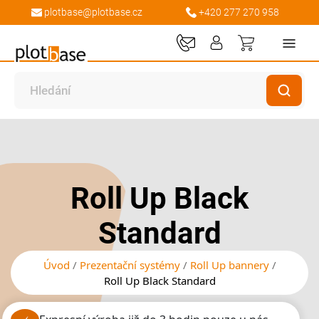
plotbase@plotbase.cz
+420 277 270 958
Můj košík
Přeskočit
Přeskočit
na
na
konec
začátek
galerie
galerie
Roll Up Black
s
s
obrázky
obrázky
Standard
Úvod
Prezentační systémy
Roll Up bannery
Roll Up Black Standard