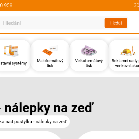
0 958
30
Hledat
Maloformátový
Velkoformátový
Reklamní sady 
stavní systémy
tisk
tisk
venkovní akc
- nálepky na zeď
tka nad postýlku - nálepky na zeď