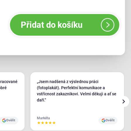
Přidat do košíku
pracované
„Jsem nadšená z výslednou práci
obré
(fotoplakát). Perfektní komunikace a
vstřícnost zakaznikovi. Velmi děkuji a ať se
daří."
Markéta
Ověřit
Ověřit
★
★
★
★
★