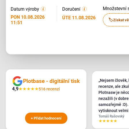
množstevní 
Datum výroby
Doručení
PON 10.08.2026
ÚTE 11.08.2026
🏷
Získat vě
11:51
Plotbase - digitální tisk
„Nejsem člověk, 
recenze, ale zku
4,9
★
★
★
★
★
516 recenzí
Plotnasw je něco
nezažili (v dobr
samozřejmě :D). Potřebovali jsme akutn
vytisknout velmi
banneru, obvolal
Tomáš Rašovský
+ Přidat hodnocení
★
★
★
★
★
celém ČR a SK a 
požadavky kývl by