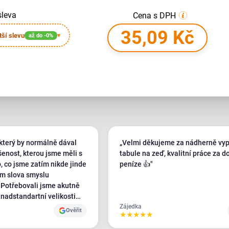
sleva
Cena s DPH
35,09 Kč
tší slevu
až do -0%
▾
který by normálně dával
„Velmi děkujeme za nádherně vy
šenost, kterou jsme měli s
tabule na zeď, kvalitní práce za d
, co jsme zatím nikde jinde
peníze 👍"
em slova smyslu
ě
 nadstandartní velikosti
i jsme cca 20 tiskáren po
Zájedka
Ověřit
★
★
★
★
★
jedinej, kdo nám na naše
l Plotbase - a ještě s