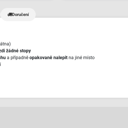
 přístupem, ostatní byli
 a neochotní. Bannery
Doručení
naprosto TOP kvalitě a jak
le úžasný zákaznický
e nezažil - měli jsme fakt
a dodání materiálů jám
 mělo. 5/5 je malo,
látna)
jde🫶"
di žádné stopy
chu
a případně
opakovaně nalepit
na jiné místo
í