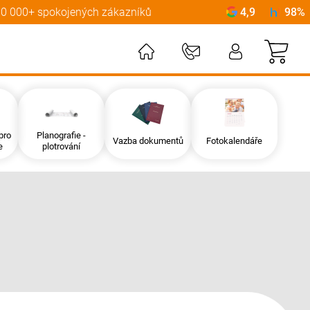
0 000+ spokojených zákazníků
4,9
98%
Můj
pro
Planografie -
Vazba dokumentů
Fotokalendáře
e
plotrování