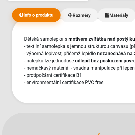
velmi pozitivním
relativně nepříjemní
Info o produktu
Rozměry
Materiály
jsme obdrželi v 
jsem říkal, takh
přístup jsem nikd
dost požadavků 
Dětská samolepka s
motivem zvířátka nad postýlku
trvalo mnohem déle než
- textilní samolepka s jemnou strukturou canvasu (p
ale vic tu dat ne
- výborná lepivost, přičemž lepidlo
nezanechává na z
- nálepku lze jednoduše
odlepit bez poškození povr
- nemačkavý materiál - snadná manipulace při lepen
- protipožární certifikace B1
- environmentální certifikace PVC free