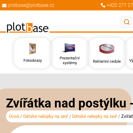
plotbase@plotbase.cz
+420 277 27
Prezentační
Fotoobrazy
Vý
Reklamní cedule
systémy
Přeskočit
Přeskočit
na
na
konec
začátek
galerie
galerie
Zvířátka nad postýlku 
s
s
obrázky
obrázky
Úvod
Dětské nálepky na zeď
Dětské nálepky na zeď
Zvířá