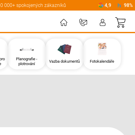
0 000+ spokojených zákazníků
4,9
98%
Můj
pro
Planografie -
Vazba dokumentů
Fotokalendáře
e
plotrování