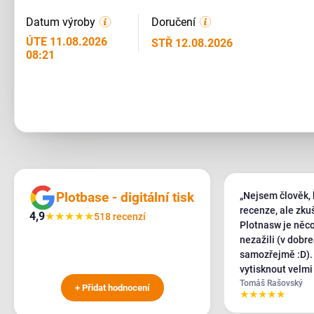
Datum výroby
Doručení
ÚTE 11.08.2026
STŘ 12.08.2026
08:21
Plotbase - digitální tisk
„Nejsem člověk, 
recenze, ale zku
4,9
★
★
★
★
★
518 recenzí
Plotnasw je něco
nezažili (v dobr
samozřejmě :D). Potřebovali jsme akutn
vytisknout velmi
banneru, obvolal
Tomáš Rašovský
+ Přidat hodnocení
★
★
★
★
★
celém ČR a SK a 
požadavky kývl by