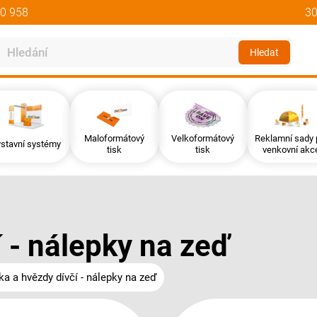
0 958
30
Hledat
Maloformátový
Velkoformátový
Reklamní sady 
stavní systémy
tisk
tisk
venkovní akc
í - nálepky na zeď
ka a hvězdy dívčí - nálepky na zeď