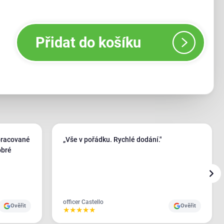
Přidat do košíku
pracované
„Vše v pořádku. Rychlé dodání."
obré
officer Castello
Ověřit
Ověřit
★
★
★
★
★