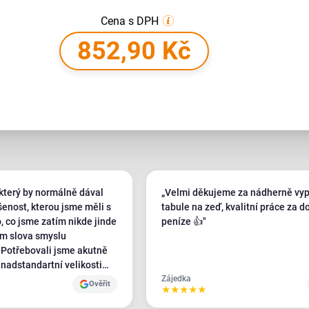
Cena s DPH
852,90 Kč
který by normálně dával
„Velmi děkujeme za nádherně vy
šenost, kterou jsme měli s
tabule na zeď, kvalitní práce za d
, co jsme zatím nikde jinde
peníze 👍"
em slova smyslu
ě
 nadstandartní velikosti
i jsme cca 20 tiskáren po
Zájedka
Ověřit
★
★
★
★
★
jedinej, kdo nám na naše
l Plotbase - a ještě s