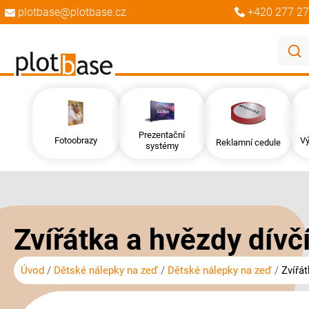
plotbase@plotbase.cz
+420 277 27
Prezentační
Fotoobrazy
Vý
Reklamní cedule
systémy
Přeskočit
Přeskočit
na
na
konec
začátek
galerie
galerie
Zvířátka a hvězdy dívč
s
s
obrázky
obrázky
Úvod
Dětské nálepky na zeď
Dětské nálepky na zeď
Zvířát