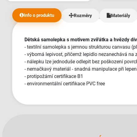
velmi pozitivním
relativně nepříjemní
Info o produktu
Rozměry
Materiály
jsme obdrželi v 
jsem říkal, takh
přístup jsem nikd
dost požadavků 
Dětská samolepka s motivem zvířátka a hvězdy dív
trvalo mnohem déle než
- textilní samolepka s jemnou strukturou canvasu (p
ale vic tu dat ne
- výborná lepivost, přičemž lepidlo nezanechává na 
- nálepku lze jednoduše odlepit bez poškození povrc
- nemačkavý materiál - snadná manipulace při lepen
- protipožární certifikace B1
- environmentální certifikace PVC free