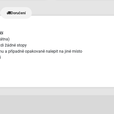
 přístupem, ostatní byli
 a neochotní. Bannery
Doručení
naprosto TOP kvalitě a jak
le úžasný zákaznický
e nezažil - měli jsme fakt
a dodání materiálů jám
čí
 mělo. 5/5 je malo,
látna)
jde🫶"
zdi žádné stopy
hu a případně opakovaně nalepit na jiné místo
í