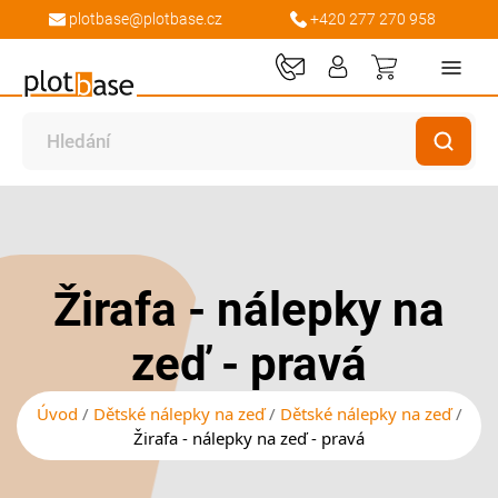
plotbase@plotbase.cz
+420 277 270 958
Můj košík
Přeskočit
Přeskočit
na
na
konec
začátek
galerie
galerie
Žirafa - nálepky na
s
s
obrázky
obrázky
zeď - pravá
Úvod
Dětské nálepky na zeď
Dětské nálepky na zeď
Žirafa - nálepky na zeď - pravá