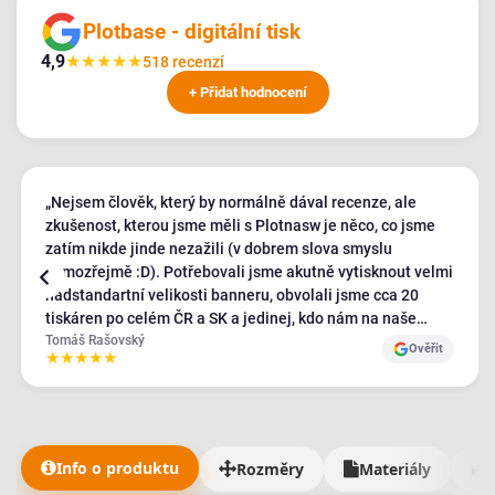
Plotbase - digitální tisk
4,9
★
★
★
★
★
518 recenzí
+ Přidat hodnocení
„Nejsem člověk, který by normálně dával recenze, ale
zkušenost, kterou jsme měli s Plotnasw je něco, co jsme
zatím nikde jinde nezažili (v dobrem slova smyslu
samozřejmě :D). Potřebovali jsme akutně vytisknout velmi
nadstandartní velikosti banneru, obvolali jsme cca 20
tiskáren po celém ČR a SK a jedinej, kdo nám na naše
požadavky kývl byl Plotbase - a ještě s velmi pozitivním
Tomáš Rašovský
Ověřit
★
★
★
★
★
přístupem, ostatní byli relativně nepříjemní a neochotní.
Bannery jsme obdrželi v naprosto TOP kvalitě a jak jsem
říkal, takhle úžasný zákaznický přístup jsem nikde nezažil
- měli jsme fakt dost požadavků a dodání materiálů jám
trvalo mnohem déle než mělo. 5/5 je malo, ale vic tu dat
Info o produktu
Rozměry
Materiály
nejde🫶"