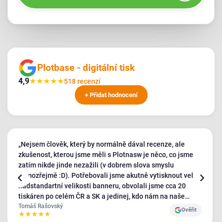
Plotbase - digitální tisk
4,9
★
★
★
★
★
518 recenzí
+ Přidat hodnocení
„Nejsem člověk, který by normálně dával recenze, ale
zkušenost, kterou jsme měli s Plotnasw je něco, co jsme
zatím nikde jinde nezažili (v dobrem slova smyslu
samozřejmě :D). Potřebovali jsme akutně vytisknout velmi
nadstandartní velikosti banneru, obvolali jsme cca 20
tiskáren po celém ČR a SK a jedinej, kdo nám na naše
požadavky kývl byl Plotbase - a ještě s velmi pozitivním
Tomáš Rašovský
Ověřit
★
★
★
★
★
přístupem, ostatní byli relativně nepříjemní a neochotní.