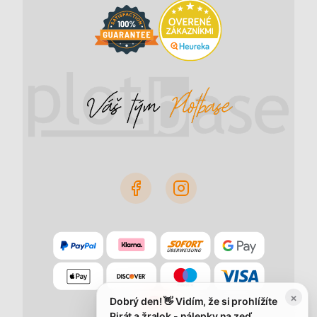
×
Dobrý den! 👋 Vidím, že si prohlížíte
Pirát a žralok - nálepky na zeď.