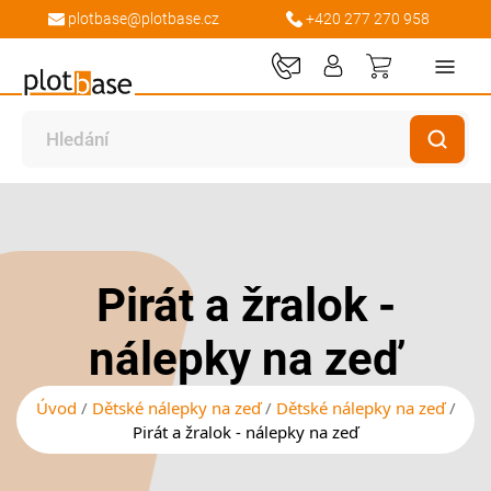
plotbase@plotbase.cz
+420 277 270 958
Můj košík
Přeskočit
Přeskočit
na
na
konec
začátek
galerie
galerie
Pirát a žralok -
s
s
obrázky
obrázky
nálepky na zeď
Úvod
Dětské nálepky na zeď
Dětské nálepky na zeď
Pirát a žralok - nálepky na zeď