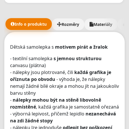
Bannery jsme obdrželi v naprosto TOP kvalitě a jak jsem
říkal, takhle úžasný zákaznický přístup jsem nikde nezažil
- měli jsme fakt dost požadavků a dodání materiálů jám
trvalo mnohem déle než mělo. 5/5 je malo, ale vic tu dat
Info o produktu
Rozměry
Materiály
nejde🫶"
Dětská samolepka s
motivem pirát a žralok
- textilní samolepka
s jemnou strukturou
canvasu (plátna)
- nálepky jsou plotrované, čili
každá grafika je
oříznuta po obvodu
- výhoda je, že nálepky
nemají žádné bílé okraje a mohou jít na jakoukoliv
barvu stěny
-
nálepky mohou být na stěně libovolně
rozmístěné
, každá grafika je samostatně ořezaná
- výborná lepivost, přičemž lepidlo
nezanechává
na zdi žádné stopy
- nálepku lze jednoduše
odlepit bez poškození