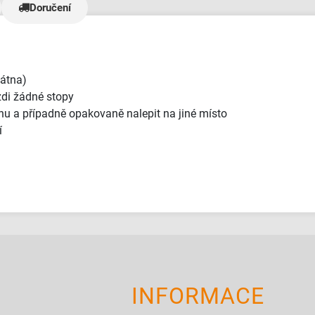
 a neochotní. Bannery
Doručení
naprosto TOP kvalitě a jak
le úžasný zákaznický
e nezažil - měli jsme fakt
a dodání materiálů jám
 mělo. 5/5 je malo,
látna)
jde🫶"
zdi žádné stopy
hu a případně opakovaně nalepit na jiné místo
í
INFORMACE