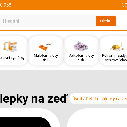
0 958
30
Hledat
Maloformátový
Velkoformátový
Reklamní sady 
stavní systémy
tisk
tisk
venkovní akc
álepky na zeď
Úvod
Dětské nálepky na ze