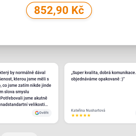
852,90 Kč
který by normálně dával
„Super kvalita, dobrá komunikace.
šenost, kterou jsme měli s
objednáváme opakovaně :)"
, co jsme zatím nikde jinde
em slova smyslu
ě
 nadstandartní velikosti
i jsme cca 20 tiskáren po
Kateřina Nushartová
Ověřit
★
★
★
★
★
jedinej, kdo nám na naše
l Plotbase - a ještě s
 přístupem, ostatní byli