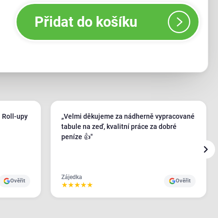
Přidat do košíku
 Roll-upy
„Velmi děkujeme za nádherně vypracované
tabule na zeď, kvalitní práce za dobré
peníze 👍"
Zájedka
Ověřit
Ověřit
★
★
★
★
★