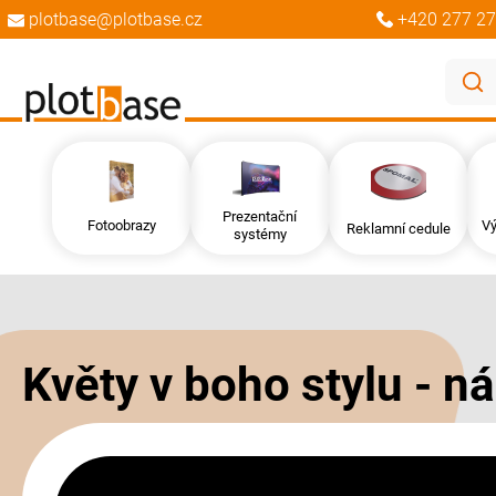
plotbase@plotbase.cz
+420 277 27
Prezentační
Fotoobrazy
Vý
Reklamní cedule
systémy
Přeskočit
Přeskočit
na
na
konec
začátek
galerie
galerie
Květy v boho stylu - n
s
s
obrázky
obrázky