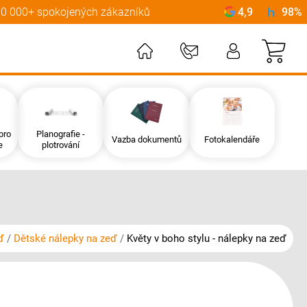
0 000+ spokojených zákazníků
4,9
98%
Můj
pro
Planografie -
Vazba dokumentů
Fotokalendáře
e
plotrování
ď
Dětské nálepky na zeď
Květy v boho stylu - nálepky na zeď