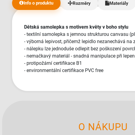
relativně nepříjemní
Info o produktu
Rozměry
Materiály
jsme obdrželi v 
jsem říkal, takh
přístup jsem nikd
dost požadavků 
Dětská samolepka s motivem květy v boho stylu
trvalo mnohem déle než
- textilní samolepka s jemnou strukturou canvasu (p
ale vic tu dat ne
- výborná lepivost, přičemž lepidlo nezanechává na 
- nálepku lze jednoduše odlepit bez poškození povrc
- nemačkavý materiál - snadná manipulace při lepen
- protipožární certifikace B1
- environmentální certifikace PVC free
O NÁKUPU