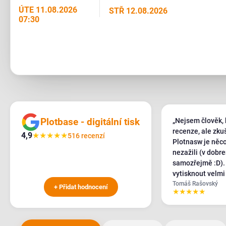
ÚTE 11.08.2026
STŘ 12.08.2026
07:30
Plotbase - digitální tisk
„Nejsem člověk, 
recenze, ale zku
4,9
★
★
★
★
★
516 recenzí
Plotnasw je něco
nezažili (v dobr
samozřejmě :D). Potřebovali jsme akutn
vytisknout velmi
banneru, obvolal
Tomáš Rašovský
+ Přidat hodnocení
★
★
★
★
★
celém ČR a SK a 
požadavky kývl by
velmi pozitivním