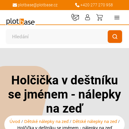
plotbase@plotbase.cz
+420 277 270 958
Můj košík
Přeskočit
Přeskočit
na
na
konec
začátek
galerie
galerie
Holčička v deštníku
s
s
obrázky
obrázky
se jménem - nálepky
na zeď
Úvod
Dětské nálepky na zeď
Dětské nálepky na zeď
Holčička v deštníku se jménem - nálepky na zeď