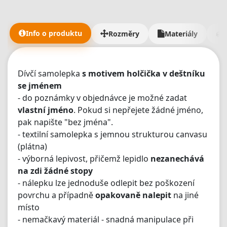
říkal, takhle úžasný zákaznický přístup jsem nikde nezažil
- měli jsme fakt dost požadavků a dodání materiálů jám
trvalo mnohem déle než mělo. 5/5 je malo, ale vic tu dat
Info o produktu
Rozměry
Materiály
nejde🫶"
Dívčí samolepka
s motivem holčička v deštníku
se jménem
- do poznámky v objednávce je možné zadat
vlastní jméno
. Pokud si nepřejete žádné jméno,
pak napište "bez jména".
- textilní samolepka s jemnou strukturou canvasu
(plátna)
- výborná lepivost, přičemž lepidlo
nezanechává
na zdi žádné stopy
- nálepku lze jednoduše odlepit bez poškození
povrchu a případně
opakovaně nalepit
na jiné
místo
- nemačkavý materiál - snadná manipulace při