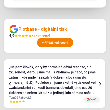
Plotbase - digitální tisk
4,9
★
★
★
★
★
516 recenzí
+ Přidat hodnocení
„Nejsem člověk, který by normálně dával recenze, ale
zkušenost, kterou jsme měli s Plotnasw je něco, co jsme
zatím nikde jinde nezažili (v dobrem slova smyslu
samozřejmě :D). Potřebovali jsme akutně vytisknout velmi
nadstandartní velikosti banneru, obvolali jsme cca 20
tiskáren po celém ČR a SK a jedinej, kdo nám na naše
požadavky kývl byl Plotbase - a ještě s velmi pozitivním
Tomáš Rašovský
Ověřit
★
★
★
★
★
přístupem, ostatní byli relativně nepříjemní a neochotní.
Bannery jsme obdrželi v naprosto TOP kvalitě a jak jsem