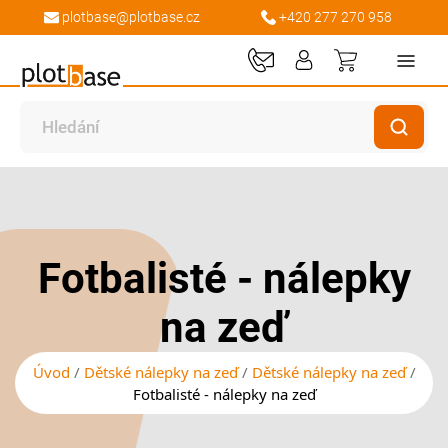
plotbase@plotbase.cz
+420 277 270 958
Můj košík
Přeskočit
Přeskočit
na
na
konec
začátek
galerie
galerie
Fotbalisté - nálepky
s
s
obrázky
obrázky
na zeď
Úvod
Dětské nálepky na zeď
Dětské nálepky na zeď
Fotbalisté - nálepky na zeď