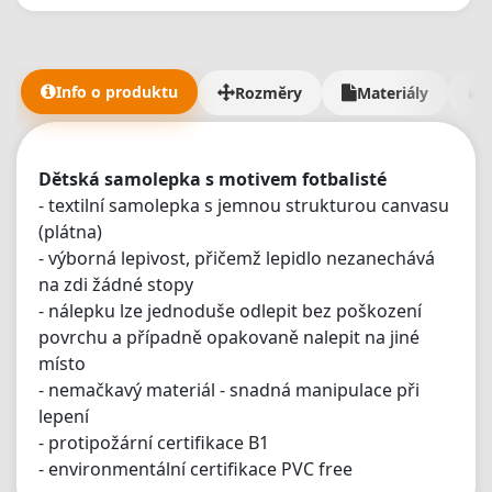
Bannery jsme obdrželi v naprosto TOP kvalitě a jak jsem
říkal, takhle úžasný zákaznický přístup jsem nikde nezažil
- měli jsme fakt dost požadavků a dodání materiálů jám
trvalo mnohem déle než mělo. 5/5 je malo, ale vic tu dat
Info o produktu
Rozměry
Materiály
nejde🫶"
Dětská samolepka s motivem fotbalisté
- textilní samolepka s jemnou strukturou canvasu
(plátna)
- výborná lepivost, přičemž lepidlo nezanechává
na zdi žádné stopy
- nálepku lze jednoduše odlepit bez poškození
povrchu a případně opakovaně nalepit na jiné
místo
- nemačkavý materiál - snadná manipulace při
lepení
- protipožární certifikace B1
- environmentální certifikace PVC free