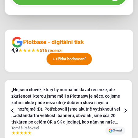
Plotbase - digitální tisk
4,9
★
★
★
★
★
516 recenzí
+ Přidat hodnocení
„Nejsem člověk, který by normálně dával recenze, ale
zkušenost, kterou jsme měli s Plotnasw je něco, co jsme
zatím nikde jinde nezažili (v dobrem slova smyslu
samozřejmě :D). Potřebovali jsme akutně vytisknout velmi
nadstandartní velikosti banneru, obvolali jsme cca 20
tiskáren po celém ČR a SK a jedinej, kdo nám na naše
požadavky kývl byl Plotbase - a ještě s velmi pozitivním
Tomáš Rašovský
Ověřit
★
★
★
★
★
přístupem, ostatní byli relativně nepříjemní a neochotní.