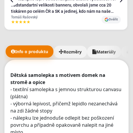
nadstandartní velikosti banneru, obvolali jsme cca 20
tiskáren po celém ČR a SK a jedinej, kdo nám na naše
požadavky kývl byl Plotbase - a ještě s velmi pozitivním
Tomáš Rašovský
Ověřit
★
★
★
★
★
přístupem, ostatní byli relativně nepříjemní a neochotní.
Bannery jsme obdrželi v naprosto TOP kvalitě a jak jsem
říkal, takhle úžasný zákaznický přístup jsem nikde nezažil
- měli jsme fakt dost požadavků a dodání materiálů jám
trvalo mnohem déle než mělo. 5/5 je malo, ale vic tu dat
Info o produktu
Rozměry
Materiály
nejde🫶"
Dětská samolepka s motivem domek na
stromě a opice
- textilní samolepka s jemnou strukturou canvasu
(plátna)
- výborná lepivost, přičemž lepidlo nezanechává
na zdi žádné stopy
- nálepku lze jednoduše odlepit bez poškození
povrchu a případně opakovaně nalepit na jiné
místo