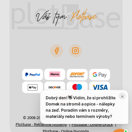
×
Dobrý den! 👋 Vidím, že si prohlížíte
Domek na stromě a opice - nálepky
na zeď. Poradím vám s rozměry,
materiály nebo termínem výroby?
© 2008-2026 Plotbase.cz |
Obchodní podmínky
|
Plotbase - Reklamné systémy
|
Plotbase - Online-Druck
|
Plotbase - Online Nyomda