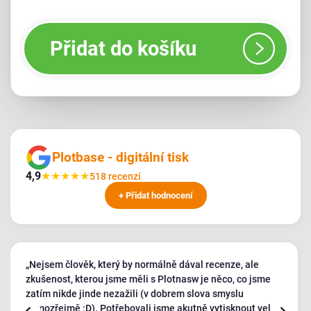
Přidat do košíku
Plotbase - digitální tisk
4,9
★
★
★
★
★
518 recenzí
+ Přidat hodnocení
„Nejsem člověk, který by normálně dával recenze, ale
zkušenost, kterou jsme měli s Plotnasw je něco, co jsme
zatím nikde jinde nezažili (v dobrem slova smyslu
samozřejmě :D). Potřebovali jsme akutně vytisknout velmi