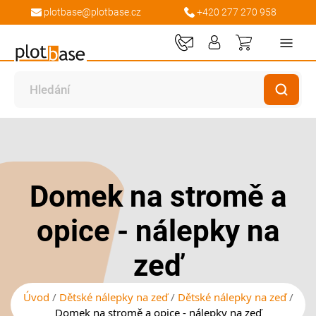
plotbase@plotbase.cz
+420 277 270 958
Můj košík
Přeskočit
Přeskočit
na
na
konec
začátek
galerie
galerie
Domek na stromě a
s
s
obrázky
obrázky
opice - nálepky na
zeď
Úvod
Dětské nálepky na zeď
Dětské nálepky na zeď
Domek na stromě a opice - nálepky na zeď