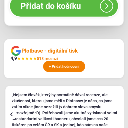
Přidat do košíku
Plotbase - digitální tisk
4,9
★
★
★
★
★
518 recenzí
+ Přidat hodnocení
„Nejsem člověk, který by normálně dával recenze, ale
zkušenost, kterou jsme měli s Plotnasw je něco, co jsme
zatím nikde jinde nezažili (v dobrem slova smyslu
samozřejmě :D). Potřebovali jsme akutně vytisknout velmi
nadstandartní velikosti banneru, obvolali jsme cca 20
tiskáren po celém ČR a SK a jedinej, kdo nám na naše