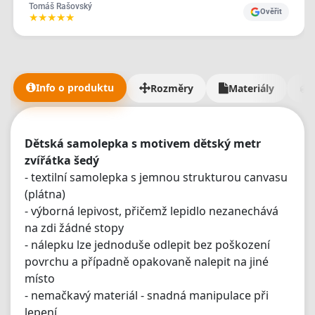
požadavky kývl byl Plotbase - a ještě s velmi pozitivním
Tomáš Rašovský
Ověřit
★
★
★
★
★
přístupem, ostatní byli relativně nepříjemní a neochotní.
Bannery jsme obdrželi v naprosto TOP kvalitě a jak jsem
říkal, takhle úžasný zákaznický přístup jsem nikde nezažil
- měli jsme fakt dost požadavků a dodání materiálů jám
trvalo mnohem déle než mělo. 5/5 je malo, ale vic tu dat
Info o produktu
Rozměry
Materiály
nejde🫶"
Dětská samolepka s motivem dětský metr
zvířátka šedý
- textilní samolepka s jemnou strukturou canvasu
(plátna)
- výborná lepivost, přičemž lepidlo nezanechává
na zdi žádné stopy
- nálepku lze jednoduše odlepit bez poškození
povrchu a případně opakovaně nalepit na jiné
místo
- nemačkavý materiál - snadná manipulace při
lepení