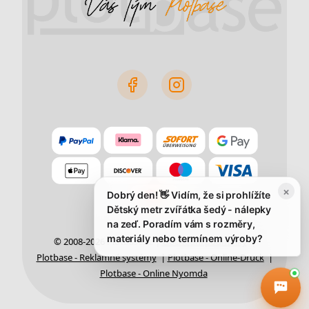
×
Dobrý den! 👋 Vidím, že si prohlížíte
Dětský metr zvířátka šedý - nálepky
na zeď. Poradím vám s rozměry,
materiály nebo termínem výroby?
© 2008-2026 Plotbase.cz |
Obchodní podmínky
|
Plotbase - Reklamné systémy
|
Plotbase - Online-Druck
|
Plotbase - Online Nyomda