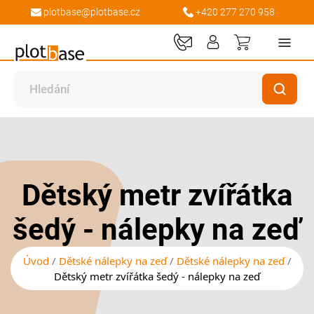
plotbase@plotbase.cz
+420 277 270 958
Můj košík
Přeskočit
Přeskočit
na
na
konec
začátek
galerie
galerie
Dětský metr zvířátka
s
s
obrázky
obrázky
šedý - nálepky na zeď
Úvod
Dětské nálepky na zeď
Dětské nálepky na zeď
Dětský metr zvířátka šedý - nálepky na zeď