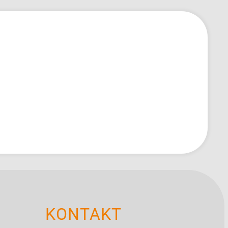
itě a jak
cký
jsme fakt
lů jám
KONTAKT