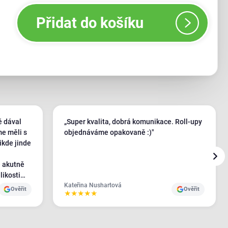
Přidat do košíku
ě dával
„Super kvalita, dobrá komunikace. Roll-upy
me měli s
objednáváme opakovaně :)"
ikde jinde
likosti
káren po
Kateřina Nushartová
Ověřit
Ověřit
★
★
★
★
★
 na naše
ště s
í byli