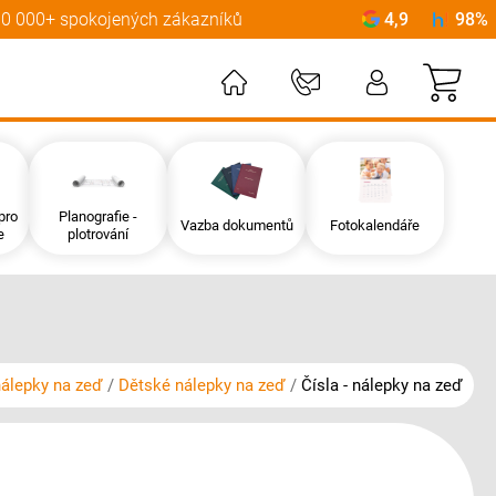
0 000+ spokojených zákazníků
4,9
98%
Můj
pro
Planografie -
Vazba dokumentů
Fotokalendáře
e
plotrování
álepky na zeď
Dětské nálepky na zeď
Čísla - nálepky na zeď