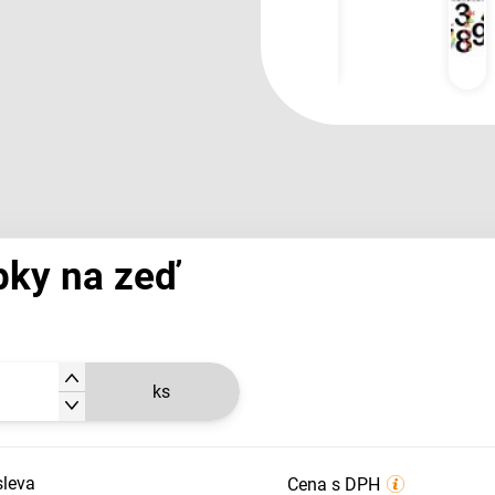
pky na zeď
ks
sleva
Cena s DPH