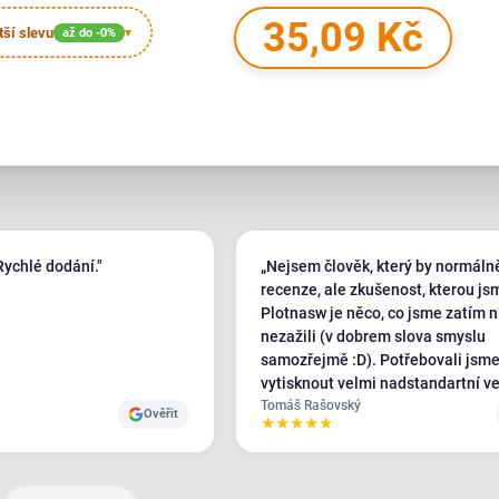
35,09 Kč
tší slevu
až do -0%
▾
Rychlé dodání."
„Nejsem člověk, který by normáln
recenze, ale zkušenost, kterou js
Plotnasw je něco, co jsme zatím n
nezažili (v dobrem slova smyslu
samozřejmě :D). Potřebovali jsme akutně
vytisknout velmi nadstandartní ve
banneru, obvolali jsme cca 20 tis
Tomáš Rašovský
Ověřit
★
★
★
★
★
celém ČR a SK a jedinej, kdo nám
požadavky kývl byl Plotbase - a je
velmi pozitivním přístupem, ostatn