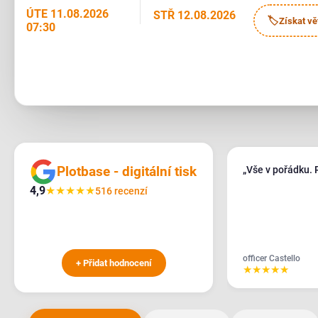
ÚTE 11.08.2026
STŘ 12.08.2026
🏷
Získat vě
07:30
Plotbase - digitální tisk
„Vše v pořádku. 
4,9
★
★
★
★
★
516 recenzí
officer Castello
+ Přidat hodnocení
★
★
★
★
★