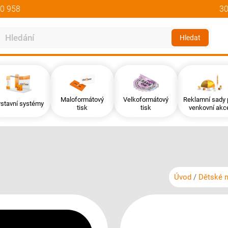
0 958
30
Hledat
Maloformátový
Velkoformátový
Reklamní sady 
stavní systémy
tisk
tisk
venkovní akc
Úvod
Dětské n