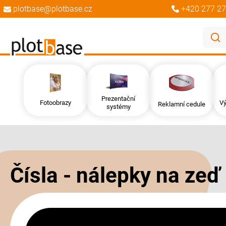
plotbase@plotbase.cz
+420 277 27
Prezentační
Fotoobrazy
Vý
Reklamní cedule
systémy
Přeskočit
Přeskočit
na
na
konec
začátek
galerie
galerie
Čísla - nálepky na zeď
s
s
obrázky
obrázky