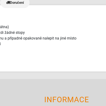
relativně nepříjemní a neochotní. Bannery
Doručení
jsme obdrželi v naprosto TOP kval
jsem říkal, takhle úžasný zákazni
přístup jsem nikde nezažil - měli 
dost požadavků a dodání materiá
trvalo mnohem déle než mělo. 5/5 je malo,
látna)
ale vic tu dat nejde🫶"
zdi žádné stopy
hu a případně opakovaně nalepit na jiné místo
í
INFORMACE