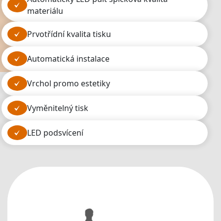
materiálu
prvotřídní kvalita tisku
automatická instalace
vrchol promo estetiky
vyměnitelný tisk
LED podsvícení