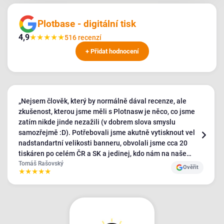
Plotbase - digitální tisk
4,9
★
★
★
★
★
516 recenzí
+ Přidat hodnocení
„Nejsem člověk, který by normálně dával recenze, ale
zkušenost, kterou jsme měli s Plotnasw je něco, co jsme
zatím nikde jinde nezažili (v dobrem slova smyslu
samozřejmě :D). Potřebovali jsme akutně vytisknout velmi
nadstandartní velikosti banneru, obvolali jsme cca 20
tiskáren po celém ČR a SK a jedinej, kdo nám na naše
požadavky kývl byl Plotbase - a ještě s velmi pozitivním
Tomáš Rašovský
Ověřit
★
★
★
★
★
přístupem, ostatní byli relativně nepříjemní a neochotní.
Bannery jsme obdrželi v naprosto TOP kvalitě a jak jsem
říkal, takhle úžasný zákaznický přístup jsem nikde nezažil
- měli jsme fakt dost požadavků a dodání materiálů jám
trvalo mnohem déle než mělo. 5/5 je malo, ale vic tu dat