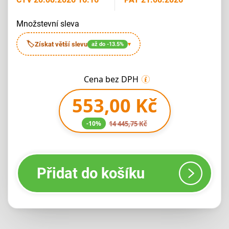
množstevní sleva
🏷
Získat větší slevu
až do -13.5%
▾
Cena bez DPH
553,00 Kč
-10%
14 445,75 Kč
Přidat do košíku