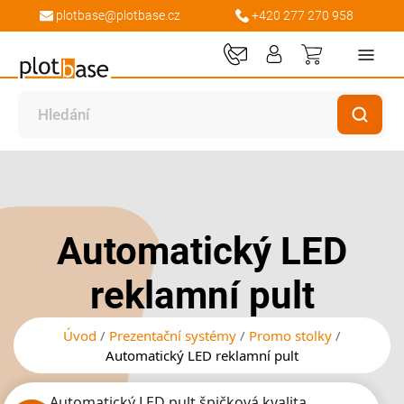
plotbase@plotbase.cz
+420 277 270 958
Můj košík
Přeskočit
Přeskočit
na
na
konec
začátek
galerie
galerie
Automatický LED
s
s
obrázky
obrázky
reklamní pult
Úvod
Prezentační systémy
Promo stolky
Automatický LED reklamní pult
Automatický LED pult špičková kvalita