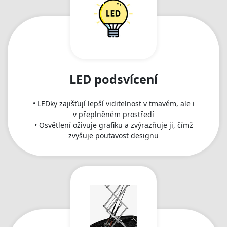
nejde🫶"
LED podsvícení
• LEDky zajišťují lepší viditelnost v tmavém, ale i
v přeplněném prostředí
• Osvětlení oživuje grafiku a zvýrazňuje ji, čímž
zvyšuje poutavost designu